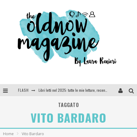
FLASH
Libri letti nel 2025: tutte le mie letture, recensioni e giudizi
Cosa vediamo questa sera? Te lo dico io: film e serie TV visti nel 2025
TAGGATO
VITO BARDARO
SEE YOU AT 5 | Chanel
Anya Taylor-Joy, Jisoo e Willow Smith protagoniste della nuova campagna Dior Addict
Home
Vito Bardaro