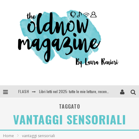
FLASH
Libri letti nel 2025: tutte le mie letture, recensioni e giudizi
Cosa vediamo questa sera? Te lo dico io: film e serie TV visti nel 2025
TAGGATO
VANTAGGI SENSORIALI
SEE YOU AT 5 | Chanel
Anya Taylor-Joy, Jisoo e Willow Smith protagoniste della nuova campagna Dior Addict
Home
vantaggi sensoriali