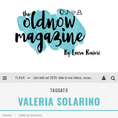
FLASH
Libri letti nel 2025: tutte le mie letture, recensioni e giudizi
Cosa vediamo questa sera? Te lo dico io: film e serie TV visti nel 2025
TAGGATO
VALERIA SOLARINO
SEE YOU AT 5 | Chanel
Anya Taylor-Joy, Jisoo e Willow Smith protagoniste della nuova campagna Dior Addict
Home
Valeria Solarino