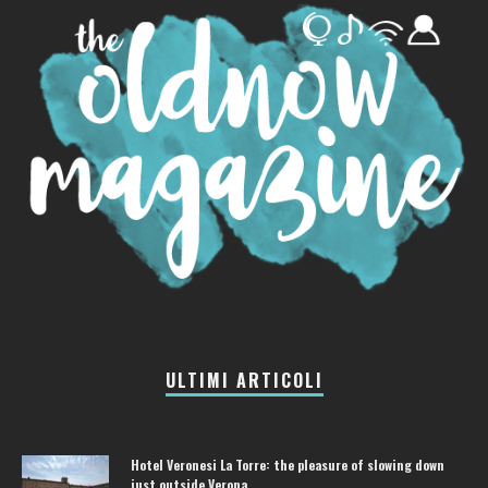
ULTIMI ARTICOLI
Hotel Veronesi La Torre: the pleasure of slowing down
just outside Verona