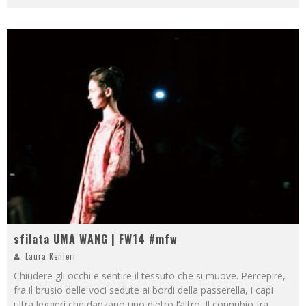
sfilata UMA WANG | FW14 #mfw
Laura Renieri
Chiudere gli occhi e sentire il tessuto che si muove. Percepire,
fra il brusio delle voci sedute ai bordi della passerella, i capi
ultra leggeri che danzano uno dietro l’altro. Il connubio fra