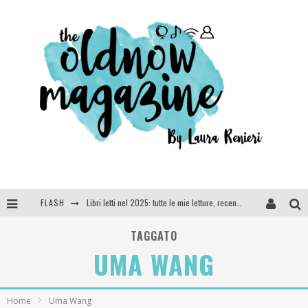
FLASH
Libri letti nel 2025: tutte le mie letture, recensioni e giudizi
Cosa vediamo questa sera? Te lo dico io: film e serie TV visti nel 2025
TAGGATO
UMA WANG
SEE YOU AT 5 | Chanel
Anya Taylor-Joy, Jisoo e Willow Smith protagoniste della nuova campagna Dior Addict
Home
Uma Wang