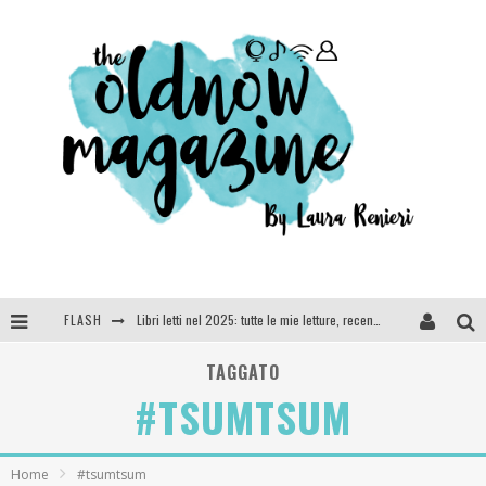
Libri letti nel 2025: tutte le mie letture, recensioni e giudizi
FLASH
Cosa vediamo questa sera? Te lo dico io: film e serie TV visti nel 2025
TAGGATO
#TSUMTSUM
SEE YOU AT 5 | Chanel
Anya Taylor-Joy, Jisoo e Willow Smith protagoniste della nuova campagna Dior Addict
Home
#tsumtsum