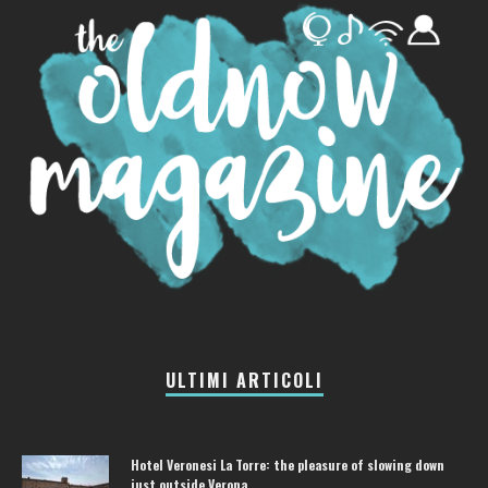
ULTIMI ARTICOLI
Hotel Veronesi La Torre: the pleasure of slowing down
just outside Verona