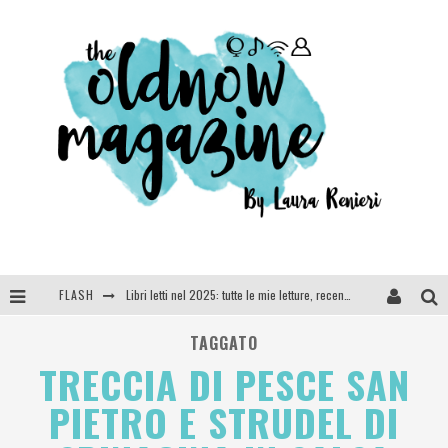
FLASH
Libri letti nel 2025: tutte le mie letture, recensioni e giudizi
Cosa vediamo questa sera? Te lo dico io: film e serie TV visti nel 2025
TAGGATO
TRECCIA DI PESCE SAN
SEE YOU AT 5 | Chanel
PIETRO E STRUDEL DI
Anya Taylor-Joy, Jisoo e Willow Smith protagoniste della nuova campagna Dior Addict