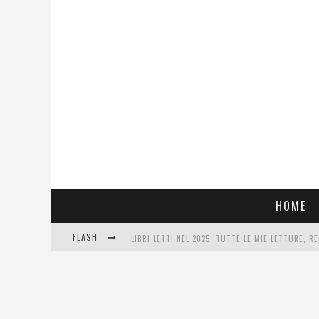
HOME
FLASH
LIBRI LETTI NEL 2025: TUTTE LE MIE LETTURE, RE
COSA VEDIAMO QUESTA SERA? TE LO DICO IO: FILM
SEE YOU AT 5 | CHANEL