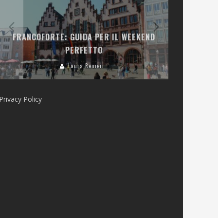
LA COLLINA
FRANCOFORTE: GUIDA PER IL WEEKEND
E RISTOR
PERFETTO
Laura Renieri
Privacy Policy