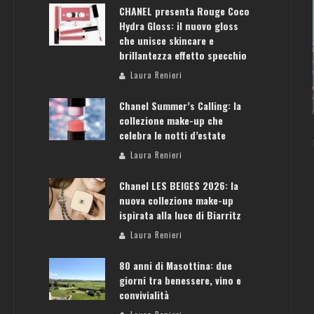
CHANEL presenta Rouge Coco
Hydra Gloss: il nuovo gloss
che unisce skincare e
brillantezza effetto specchio
ATENE: GUIDA PER IL WEEKEND PERFETTO
Laura Renieri
Laura Renieri
Chanel Summer’s Calling: la
collezione make-up che
celebra le notti d’estate
Laura Renieri
Chanel LES BEIGES 2026: la
nuova collezione make-up
ispirata alla luce di Biarritz
Laura Renieri
80 anni di Masottina: due
giorni tra benessere, vino e
convivialità