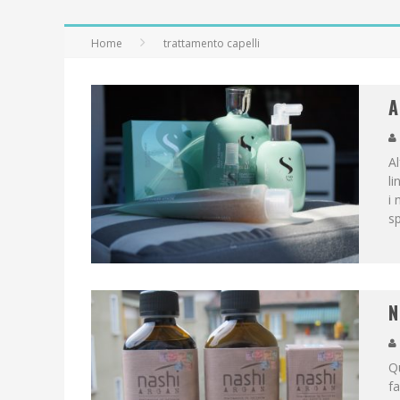
Home
trattamento capelli
A
Al
li
i 
s
N
Qu
fa