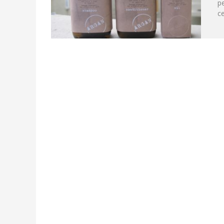
pe
ce