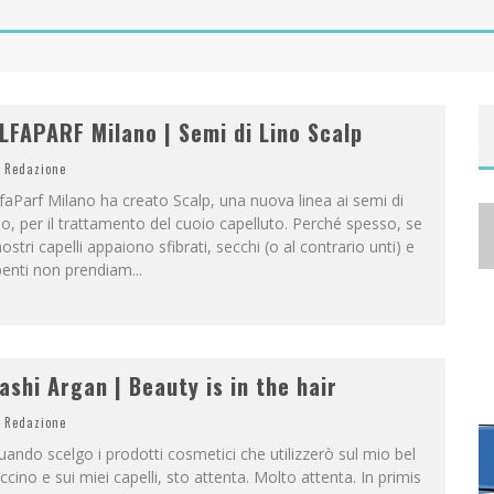
A
NYA TAYLOR-JOY, JISOO E WILLOW SMITH PROTAGONISTE DELLA NUOVA CAMPAGNA DIOR ADDICT
LFAPARF Milano | Semi di Lino Scalp
Redazione
faParf Milano ha creato Scalp, una nuova linea ai semi di
no, per il trattamento del cuoio capelluto. Perché spesso, se
nostri capelli appaiono sfibrati, secchi (o al contrario unti) e
penti non prendiam
...
ashi Argan | Beauty is in the hair
Redazione
ando scelgo i prodotti cosmetici che utilizzerò sul mio bel
ccino e sui miei capelli, sto attenta. Molto attenta. In primis