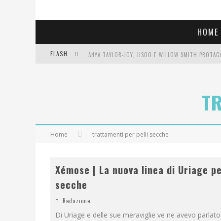
HOME
FLASH
LIBRI LETTI NEL 2025: TUTTE LE MIE LETTURE, RE
TR
COSA VEDIAMO QUESTA SERA? TE LO DICO IO: FILM 
SEE YOU AT 5 | CHANEL
Home
trattamenti per pelli secche
Xémose | La nuova linea di Uriage pe
secche
Redazione
Di Uriage e delle sue meraviglie ve ne avevo parlat