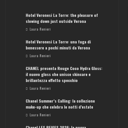
Hotel Veronesi La Torre: the pleasure of
slowing down just outside Verona
Laura Renieri
Hotel Veronesi La Torre: una fuga di
benessere a pochi minuti da Verona
Laura Renieri
CHANEL presenta Rouge Coco Hydra Gloss:
il nuovo gloss che unisce skincare e
brillantezza effetto specchio
Laura Renieri
Chanel Summer’s Calling: la collezione
make-up che celebra le notti d’estate
Laura Renieri
Chanel LES BEIGES 2026: la nuova