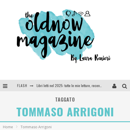
FLASH
Libri letti nel 2025: tutte le mie letture, recensioni e giudizi
Cosa vediamo questa sera? Te lo dico io: film e serie TV visti nel 2025
TAGGATO
TOMMASO ARRIGONI
SEE YOU AT 5 | Chanel
Anya Taylor-Joy, Jisoo e Willow Smith protagoniste della nuova campagna Dior Addict
Home
Tommaso Arrigoni