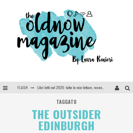
FLASH
Libri letti nel 2025: tutte le mie letture, recensioni e giudizi
Cosa vediamo questa sera? Te lo dico io: film e serie TV visti nel 2025
TAGGATO
THE OUTSIDER
SEE YOU AT 5 | Chanel
EDINBURGH
Anya Taylor-Joy, Jisoo e Willow Smith protagoniste della nuova campagna Dior Addict