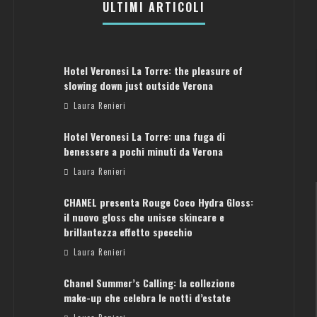
ULTIMI ARTICOLI
Hotel Veronesi La Torre: the pleasure of
slowing down just outside Verona
Laura Renieri
Hotel Veronesi La Torre: una fuga di
benessere a pochi minuti da Verona
Laura Renieri
CHANEL presenta Rouge Coco Hydra Gloss:
il nuovo gloss che unisce skincare e
brillantezza effetto specchio
Laura Renieri
Chanel Summer’s Calling: la collezione
ATENE: GUIDA PER IL WEEKEND PERFETTO
make-up che celebra le notti d’estate
Laura Renieri