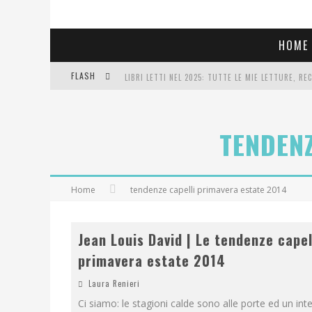
HOME
FLASH
LIBRI LETTI NEL 2025: TUTTE LE MIE LETTURE, RE
COSA VEDIAMO QUESTA SERA? TE LO DICO IO: FILM 
TENDENZ
SEE YOU AT 5 | CHANEL
Home
tendenze capelli primavera estate 2014
Jean Louis David | Le tendenze capel
primavera estate 2014
Laura Renieri
Ci siamo: le stagioni calde sono alle porte ed un int