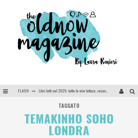
FLASH
Libri letti nel 2025: tutte le mie letture, recensioni e giudizi
Cosa vediamo questa sera? Te lo dico io: film e serie TV visti nel 2025
TAGGATO
TEMAKINHO SOHO
SEE YOU AT 5 | Chanel
LONDRA
Anya Taylor-Joy, Jisoo e Willow Smith protagoniste della nuova campagna Dior Addict