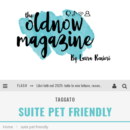
FLASH
Libri letti nel 2025: tutte le mie letture, recensioni e giudizi
Cosa vediamo questa sera? Te lo dico io: film e serie TV visti nel 2025
TAGGATO
SUITE PET FRIENDLY
SEE YOU AT 5 | Chanel
Anya Taylor-Joy, Jisoo e Willow Smith protagoniste della nuova campagna Dior Addict
Home
suite pet friendly