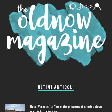
ULTIMI ARTICOLI
Hotel Veronesi La Torre: the pleasure of slowing down
just outside Verona