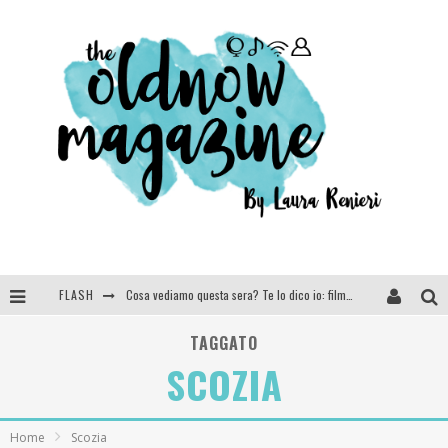
FLASH
Cosa vediamo questa sera? Te lo dico io: film e serie TV visti nel 2025
SEE YOU AT 5 | Chanel
TAGGATO
SCOZIA
Anya Taylor-Joy, Jisoo e Willow Smith protagoniste della nuova campagna Dior Addict
Libri letti nel 2025: tutte le mie letture, recensioni e giudizi
Home
Scozia