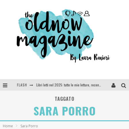
FLASH
Libri letti nel 2025: tutte le mie letture, recensioni e giudizi
Cosa vediamo questa sera? Te lo dico io: film e serie TV visti nel 2025
TAGGATO
SARA PORRO
SEE YOU AT 5 | Chanel
Anya Taylor-Joy, Jisoo e Willow Smith protagoniste della nuova campagna Dior Addict
Home
Sara Porro