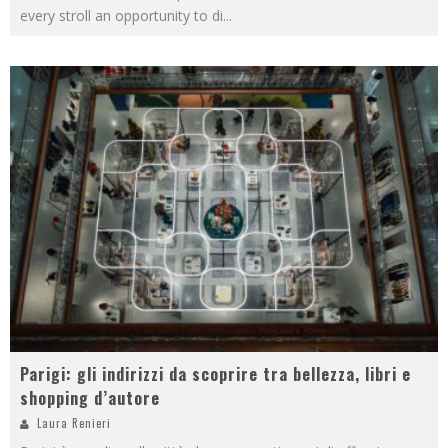
every stroll an opportunity to di
...
Parigi: gli indirizzi da scoprire tra bellezza, libri e
shopping d’autore
Laura Renieri