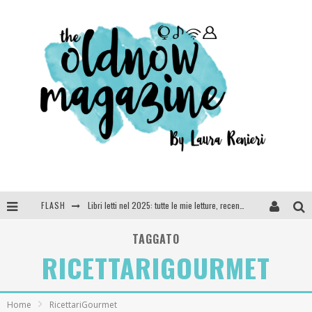
FLASH
Libri letti nel 2025: tutte le mie letture, recensioni e giudizi
Cosa vediamo questa sera? Te lo dico io: film e serie TV visti nel 2025
TAGGATO
RICETTARIGOURMET
SEE YOU AT 5 | Chanel
Anya Taylor-Joy, Jisoo e Willow Smith protagoniste della nuova campagna Dior Addict
Home
RicettariGourmet