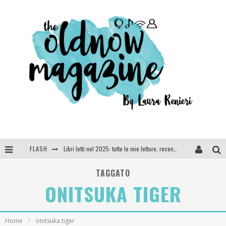
FLASH
Libri letti nel 2025: tutte le mie letture, recensioni e giudizi
Cosa vediamo questa sera? Te lo dico io: film e serie TV visti nel 2025
TAGGATO
ONITSUKA TIGER
SEE YOU AT 5 | Chanel
Anya Taylor-Joy, Jisoo e Willow Smith protagoniste della nuova campagna Dior Addict
Home
onitsuka tiger