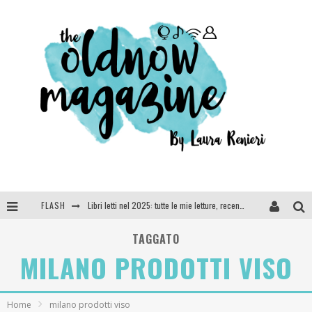
FLASH
Libri letti nel 2025: tutte le mie letture, recensioni e giudizi
Cosa vediamo questa sera? Te lo dico io: film e serie TV visti nel 2025
TAGGATO
MILANO PRODOTTI VISO
SEE YOU AT 5 | Chanel
Anya Taylor-Joy, Jisoo e Willow Smith protagoniste della nuova campagna Dior Addict
Home
milano prodotti viso