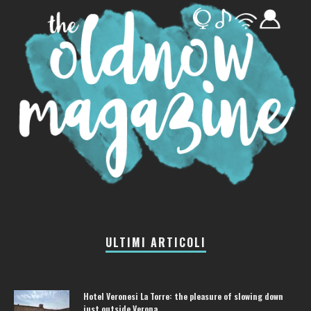
ULTIMI ARTICOLI
Hotel Veronesi La Torre: the pleasure of slowing down
just outside Verona