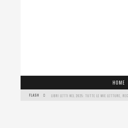
HOME
FLASH
LIBRI LETTI NEL 2025: TUTTE LE MIE LETTURE, RE
COSA VEDIAMO QUESTA SERA? TE LO DICO IO: FILM 
SEE YOU AT 5 | CHANEL