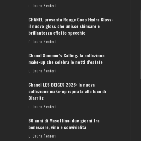
Laura Renieri
CHANEL presenta Rouge Coco Hydra Gloss:
il nuovo gloss che unisce skincare e
brillantezza effetto specchio
Laura Renieri
Chanel Summer’s Calling: la collezione
ATENE: GUIDA PER IL WEEKEND PERFETTO
make-up che celebra le notti d’estate
Laura Renieri
Laura Renieri
Chanel LES BEIGES 2026: la nuova
collezione make-up ispirata alla luce di
Biarritz
Laura Renieri
80 anni di Masottina: due giorni tra
benessere, vino e convivialità
Laura Renieri