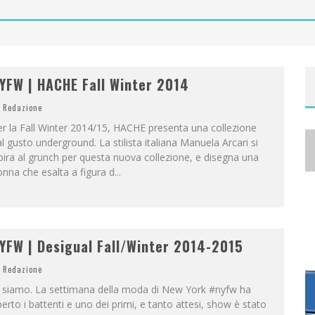
A
NYA TAYLOR-JOY, JISOO E WILLOW SMITH PROTAGONISTE DELLA NUOVA CAMPAGNA DIOR ADDICT
YFW | HACHE Fall Winter 2014
Redazione
r la Fall Winter 2014/15, HACHE presenta una collezione
l gusto underground. La stilista italiana Manuela Arcari si
pira al grunch per questa nuova collezione, e disegna una
nna che esalta a figura d
...
YFW | Desigual Fall/Winter 2014-2015
Redazione
i siamo. La settimana della moda di New York #nyfw ha
erto i battenti e uno dei primi, e tanto attesi, show è stato