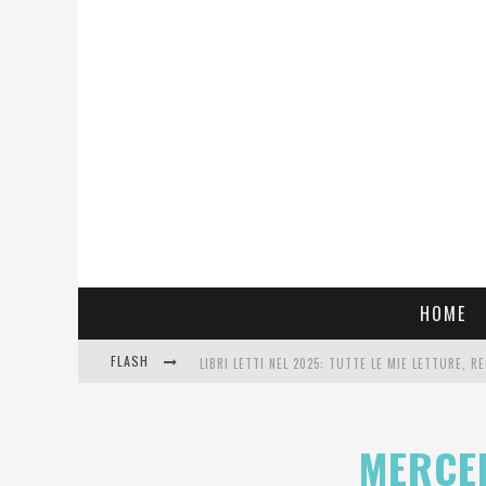
HOME
FLASH
LIBRI LETTI NEL 2025: TUTTE LE MIE LETTURE, RE
COSA VEDIAMO QUESTA SERA? TE LO DICO IO: FILM
MERCED
SEE YOU AT 5 | CHANEL