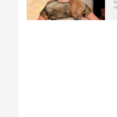
qu
ci