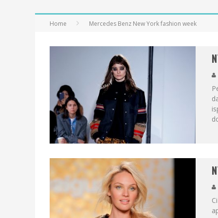
Home
Mercedes Benz New York fashion week
N
Pe
da
is
do
N
C
ap