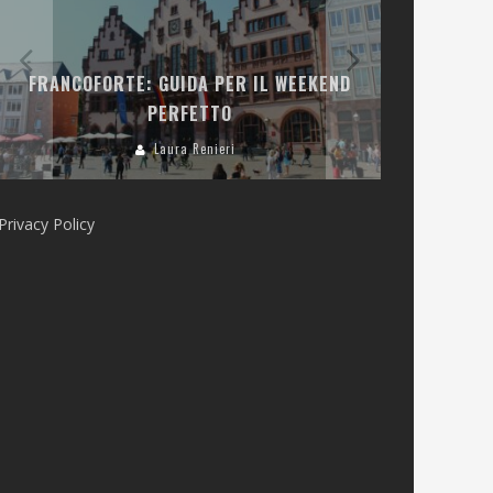
LA COLLINA
FRANCOFORTE: GUIDA PER IL WEEKEND
E RISTOR
PERFETTO
Laura Renieri
Privacy Policy