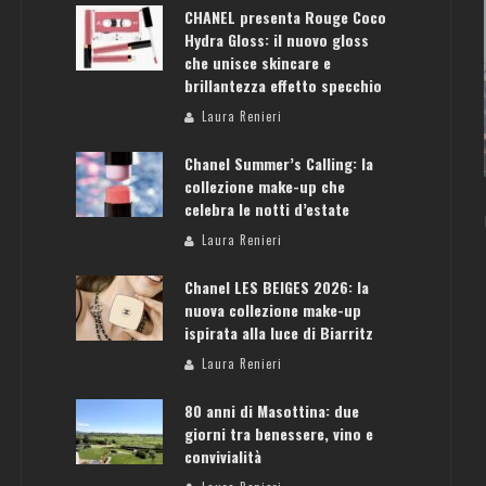
CHANEL presenta Rouge Coco
Hydra Gloss: il nuovo gloss
che unisce skincare e
brillantezza effetto specchio
ATENE: GUIDA PER IL WEEKEND PERFETTO
Laura Renieri
Laura Renieri
Chanel Summer’s Calling: la
collezione make-up che
celebra le notti d’estate
Laura Renieri
Chanel LES BEIGES 2026: la
nuova collezione make-up
ispirata alla luce di Biarritz
Laura Renieri
80 anni di Masottina: due
giorni tra benessere, vino e
convivialità