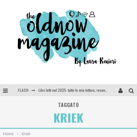
FLASH
Libri letti nel 2025: tutte le mie letture, recensioni e giudizi
Cosa vediamo questa sera? Te lo dico io: film e serie TV visti nel 2025
TAGGATO
KRIEK
SEE YOU AT 5 | Chanel
Anya Taylor-Joy, Jisoo e Willow Smith protagoniste della nuova campagna Dior Addict
Home
Kriek