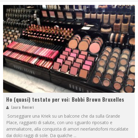
Ho (quasi) testato per voi: Bobbi Brown Bruxelles
Laura Renieri
Sorseggiare una Kriek su un balcone che da sulla Grande
Place, raggianti di salute, con uno sguardo riposato e
ammaliatore, alla conquista di amori neerlandofoni riscaldate
dai dolci raggi di sole. Da qualche
...