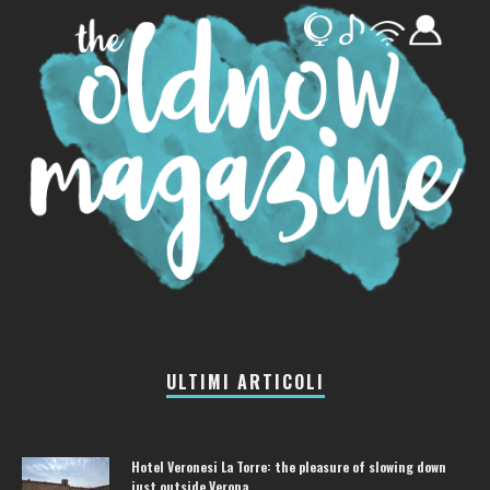
ULTIMI ARTICOLI
Hotel Veronesi La Torre: the pleasure of slowing down
just outside Verona