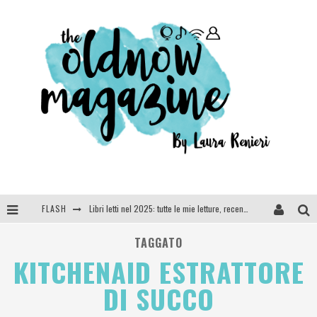
FLASH
Libri letti nel 2025: tutte le mie letture, recensioni e giudizi
Cosa vediamo questa sera? Te lo dico io: film e serie TV visti nel 2025
TAGGATO
KITCHENAID ESTRATTORE
SEE YOU AT 5 | Chanel
DI SUCCO
Anya Taylor-Joy, Jisoo e Willow Smith protagoniste della nuova campagna Dior Addict