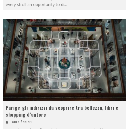
every stroll an opportunity to di
...
Parigi: gli indirizzi da scoprire tra bellezza, libri e
shopping d’autore
Laura Renieri