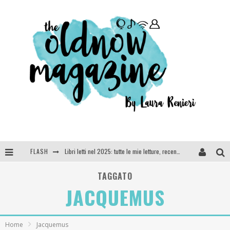
Libri letti nel 2025: tutte le mie letture, recensioni e giudizi
FLASH
Cosa vediamo questa sera? Te lo dico io: film e serie TV visti nel 2025
TAGGATO
SEE YOU AT 5 | Chanel
JACQUEMUS
Anya Taylor-Joy, Jisoo e Willow Smith protagoniste della nuova campagna Dior Addict
Home
Jacquemus