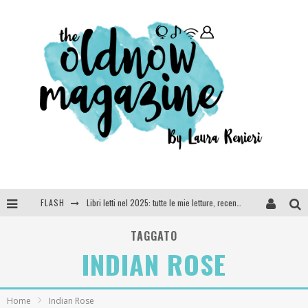
FLASH
Libri letti nel 2025: tutte le mie letture, recensioni e giudizi
Cosa vediamo questa sera? Te lo dico io: film e serie TV visti nel 2025
TAGGATO
INDIAN ROSE
SEE YOU AT 5 | Chanel
Anya Taylor-Joy, Jisoo e Willow Smith protagoniste della nuova campagna Dior Addict
Home
Indian Rose