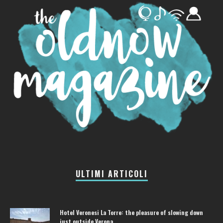
ULTIMI ARTICOLI
Hotel Veronesi La Torre: the pleasure of slowing down
just outside Verona