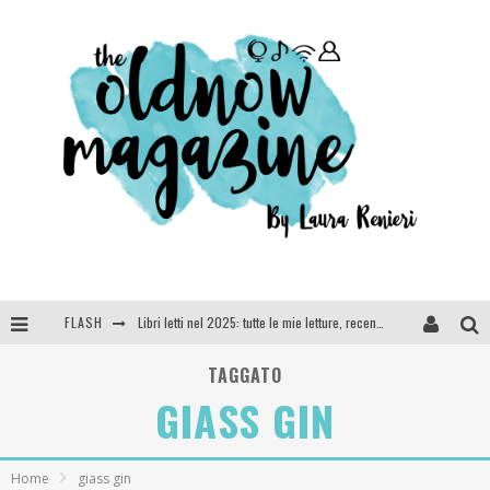
FLASH
Libri letti nel 2025: tutte le mie letture, recensioni e giudizi
Cosa vediamo questa sera? Te lo dico io: film e serie TV visti nel 2025
TAGGATO
GIASS GIN
SEE YOU AT 5 | Chanel
Anya Taylor-Joy, Jisoo e Willow Smith protagoniste della nuova campagna Dior Addict
Home
giass gin