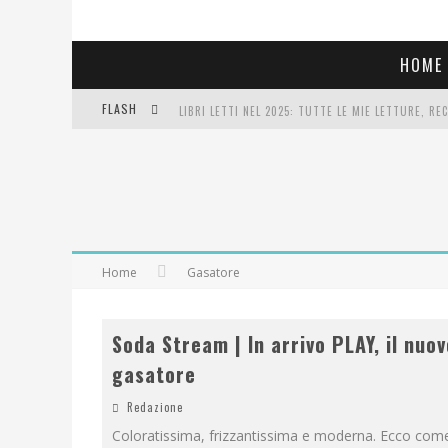
HOME
FLASH
LIBRI LETTI NEL 2025: TUTTE LE MIE LETTURE, RE
COSA VEDIAMO QUESTA SERA? TE LO DICO IO: FILM 
SEE YOU AT 5 | CHANEL
Home
Gasatore
Soda Stream | In arrivo PLAY, il nuov
gasatore
Redazione
Coloratissima, frizzantissima e moderna. Ecco come 