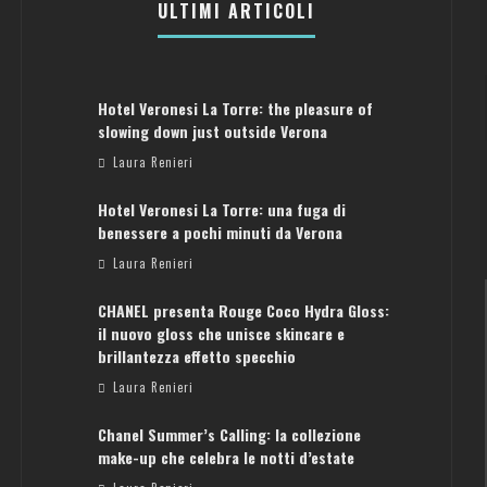
ULTIMI ARTICOLI
Hotel Veronesi La Torre: the pleasure of
slowing down just outside Verona
Laura Renieri
Hotel Veronesi La Torre: una fuga di
benessere a pochi minuti da Verona
Laura Renieri
CHANEL presenta Rouge Coco Hydra Gloss:
il nuovo gloss che unisce skincare e
brillantezza effetto specchio
Laura Renieri
Chanel Summer’s Calling: la collezione
ATENE: GUIDA PER IL WEEKEND PERFETTO
make-up che celebra le notti d’estate
Laura Renieri