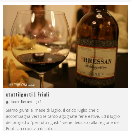
xtuttiigusti | Friuli
Laura Renieri
1
Siamo giunti al mese di luglio, il caldo luglio che ci
accompagna verso le tanto agognate ferie estive. Ed il luglio
del progetto "per tutti i gusti" viene dedicato alla regione del
Friuli. Un crocevia di cultu
...