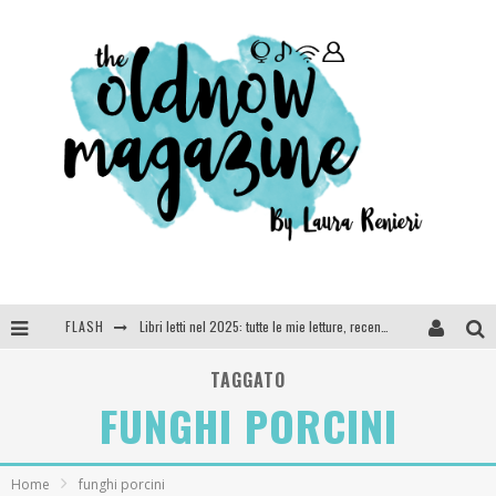
FLASH
Libri letti nel 2025: tutte le mie letture, recensioni e giudizi
Cosa vediamo questa sera? Te lo dico io: film e serie TV visti nel 2025
TAGGATO
FUNGHI PORCINI
SEE YOU AT 5 | Chanel
Anya Taylor-Joy, Jisoo e Willow Smith protagoniste della nuova campagna Dior Addict
Home
funghi porcini