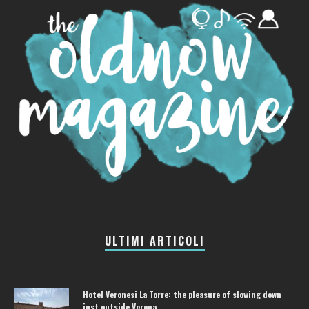
ULTIMI ARTICOLI
Hotel Veronesi La Torre: the pleasure of slowing down
just outside Verona