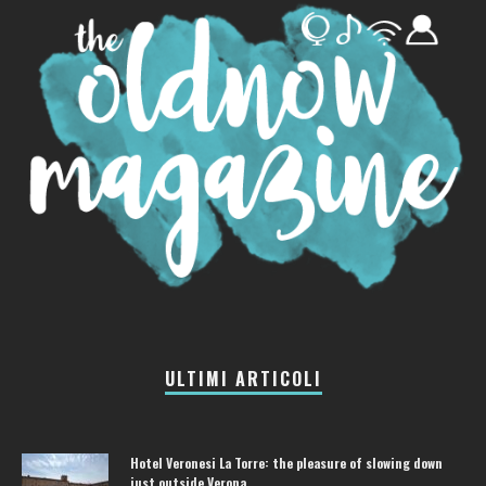
ULTIMI ARTICOLI
Hotel Veronesi La Torre: the pleasure of slowing down
just outside Verona