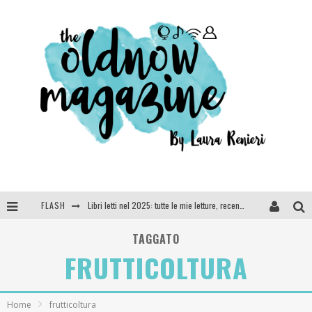
FLASH
Libri letti nel 2025: tutte le mie letture, recensioni e giudizi
Cosa vediamo questa sera? Te lo dico io: film e serie TV visti nel 2025
TAGGATO
FRUTTICOLTURA
SEE YOU AT 5 | Chanel
Anya Taylor-Joy, Jisoo e Willow Smith protagoniste della nuova campagna Dior Addict
Home
frutticoltura