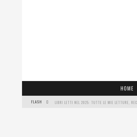
HOME
FLASH
LIBRI LETTI NEL 2025: TUTTE LE MIE LETTURE, RE
COSA VEDIAMO QUESTA SERA? TE LO DICO IO: FILM 
SEE YOU AT 5 | CHANEL