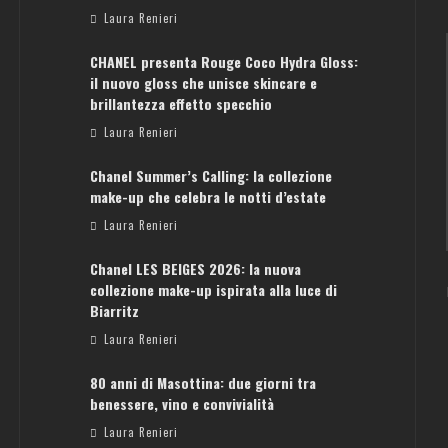
Laura Renieri
CHANEL presenta Rouge Coco Hydra Gloss:
il nuovo gloss che unisce skincare e
brillantezza effetto specchio
Laura Renieri
Chanel Summer’s Calling: la collezione
ATENE: GUIDA PER IL WEEKEND PERFETTO
make-up che celebra le notti d’estate
Laura Renieri
Laura Renieri
Chanel LES BEIGES 2026: la nuova
collezione make-up ispirata alla luce di
Biarritz
Laura Renieri
80 anni di Masottina: due giorni tra
benessere, vino e convivialità
Laura Renieri