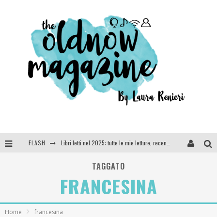
FLASH
Libri letti nel 2025: tutte le mie letture, recensioni e giudizi
Cosa vediamo questa sera? Te lo dico io: film e serie TV visti nel 2025
TAGGATO
FRANCESINA
SEE YOU AT 5 | Chanel
Anya Taylor-Joy, Jisoo e Willow Smith protagoniste della nuova campagna Dior Addict
Home
francesina