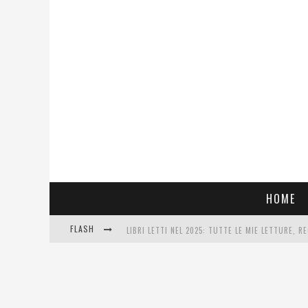
HOME
FLASH
LIBRI LETTI NEL 2025: TUTTE LE MIE LETTURE, RE
COSA VEDIAMO QUESTA SERA? TE LO DICO IO: FILM
SEE YOU AT 5 | CHANEL