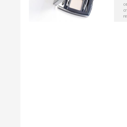
ce
cr
re