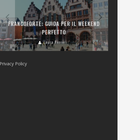
LA COLLINA
FRANCOFORTE: GUIDA PER IL WEEKEND
E RISTOR
PERFETTO
Laura Renieri
Privacy Policy