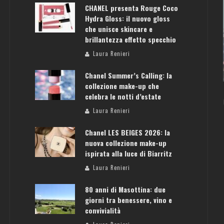
CHANEL presenta Rouge Coco
Hydra Gloss: il nuovo gloss
che unisce skincare e
brillantezza effetto specchio
ATENE: GUIDA PER IL WEEKEND PERFETTO
Laura Renieri
Laura Renieri
Chanel Summer’s Calling: la
collezione make-up che
celebra le notti d’estate
Laura Renieri
Chanel LES BEIGES 2026: la
nuova collezione make-up
ispirata alla luce di Biarritz
Laura Renieri
80 anni di Masottina: due
giorni tra benessere, vino e
convivialità