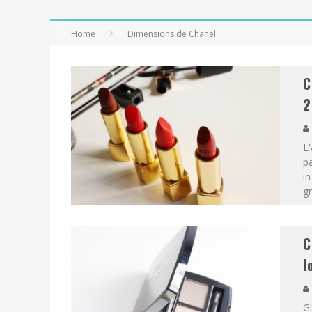
Home
Dimensions de Chanel
C
2
L'
p
in
gr
C
l
Gl