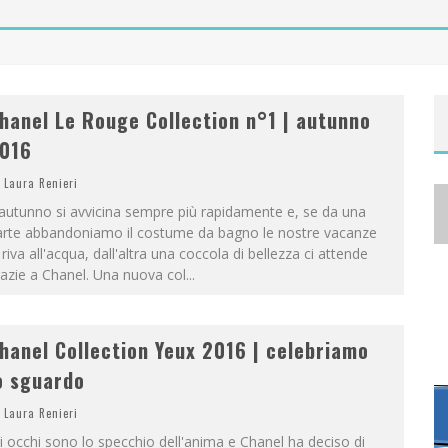
A
NYA TAYLOR-JOY, JISOO E WILLOW SMITH PROTAGONISTE DELLA NUOVA CAMPAGNA DIOR ADDICT
hanel Le Rouge Collection n°1 | autunno
016
Laura Renieri
autunno si avvicina sempre più rapidamente e, se da una
arte abbandoniamo il costume da bagno le nostre vacanze
 riva all'acqua, dall'altra una coccola di bellezza ci attende
azie a Chanel. Una nuova col
...
hanel Collection Yeux 2016 | celebriamo
o sguardo
Laura Renieri
i occhi sono lo specchio dell'anima e Chanel ha deciso di