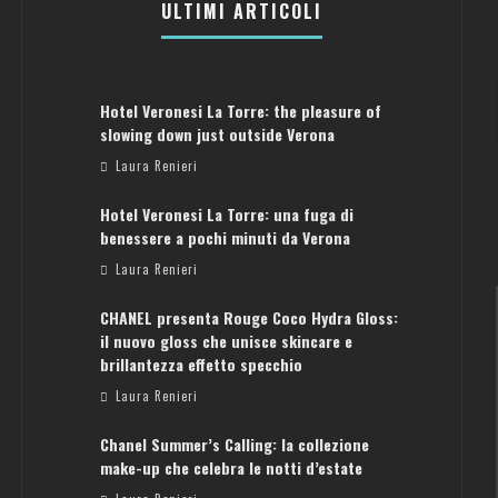
ULTIMI ARTICOLI
Hotel Veronesi La Torre: the pleasure of
slowing down just outside Verona
Laura Renieri
Hotel Veronesi La Torre: una fuga di
benessere a pochi minuti da Verona
Laura Renieri
CHANEL presenta Rouge Coco Hydra Gloss:
il nuovo gloss che unisce skincare e
brillantezza effetto specchio
Laura Renieri
Chanel Summer’s Calling: la collezione
ATENE: GUIDA PER IL WEEKEND PERFETTO
make-up che celebra le notti d’estate
Laura Renieri