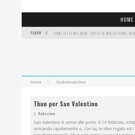
HOME
FLASH
LIBRI LETTI NEL 2025: TUTTE LE MIE LETTURE, RE
COSA VEDIAMO QUESTA SERA? TE LO DICO IO: FILM 
SEE YOU AT 5 | CHANEL
Home
Dedicatoate.thun
Thun per San Valentino
Redazione
San Valentino è ormai alle porte. Il 14 febbraio, infatt
arrivando rapidamente e, con lui, le idee regalo ed i 
per gli innamorati. Thun non vuole essere da meno 