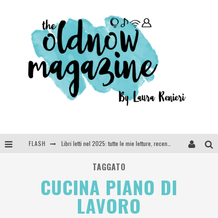
FLASH
Libri letti nel 2025: tutte le mie letture, recensioni e giudizi
Cosa vediamo questa sera? Te lo dico io: film e serie TV visti nel 2025
TAGGATO
CUCINA PIANO DI
SEE YOU AT 5 | Chanel
LAVORO
Anya Taylor-Joy, Jisoo e Willow Smith protagoniste della nuova campagna Dior Addict