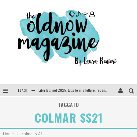
FLASH
Libri letti nel 2025: tutte le mie letture, recensioni e giudizi
Cosa vediamo questa sera? Te lo dico io: film e serie TV visti nel 2025
TAGGATO
COLMAR SS21
SEE YOU AT 5 | Chanel
Anya Taylor-Joy, Jisoo e Willow Smith protagoniste della nuova campagna Dior Addict
Home
colmar ss21