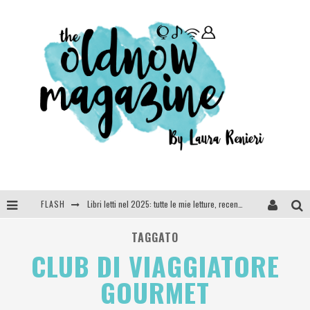
FLASH
Libri letti nel 2025: tutte le mie letture, recensioni e giudizi
Cosa vediamo questa sera? Te lo dico io: film e serie TV visti nel 2025
TAGGATO
CLUB DI VIAGGIATORE
SEE YOU AT 5 | Chanel
GOURMET
Anya Taylor-Joy, Jisoo e Willow Smith protagoniste della nuova campagna Dior Addict