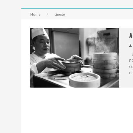
Home
cinese
A
La
no
cu
di