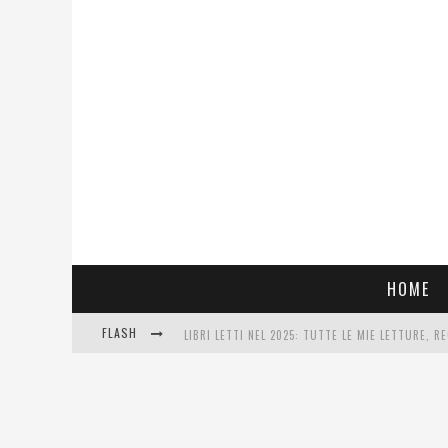
HOME
FLASH
LIBRI LETTI NEL 2025: TUTTE LE MIE LETTURE, RE
COSA VEDIAMO QUESTA SERA? TE LO DICO IO: FILM
SEE YOU AT 5 | CHANEL