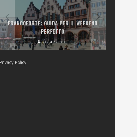
LA COLLINA
FRANCOFORTE: GUIDA PER IL WEEKEND
E RISTOR
PERFETTO
Laura Renieri
Privacy Policy