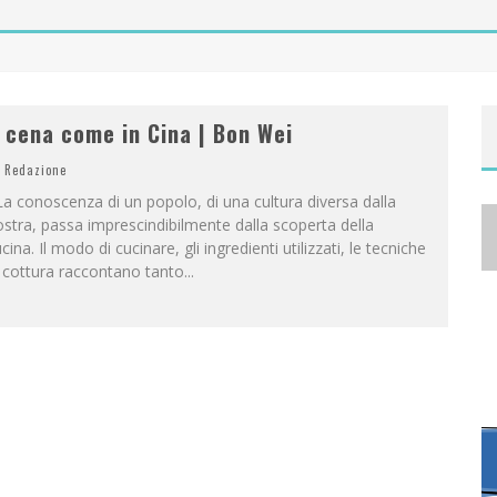
A
NYA TAYLOR-JOY, JISOO E WILLOW SMITH PROTAGONISTE DELLA NUOVA CAMPAGNA DIOR ADDICT
 cena come in Cina | Bon Wei
Redazione
 conoscenza di un popolo, di una cultura diversa dalla
stra, passa imprescindibilmente dalla scoperta della
cina. Il modo di cucinare, gli ingredienti utilizzati, le tecniche
 cottura raccontano tanto
...