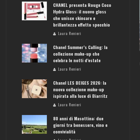
CHANEL presenta Rouge Coco
Hydra Gloss: il nuovo gloss
che unisce skincare e
brillantezza effetto specchio
ATENE: GUIDA PER IL WEEKEND PERFETTO
Laura Renieri
Laura Renieri
Chanel Summer’s Calling: la
collezione make-up che
celebra le notti d’estate
Laura Renieri
Chanel LES BEIGES 2026: la
nuova collezione make-up
ispirata alla luce di Biarritz
Laura Renieri
80 anni di Masottina: due
giorni tra benessere, vino e
convivialità