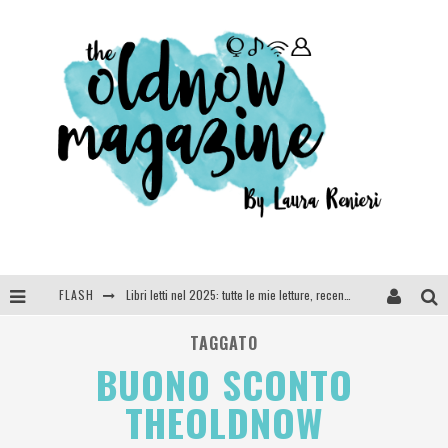
FLASH
Libri letti nel 2025: tutte le mie letture, recensioni e giudizi
Cosa vediamo questa sera? Te lo dico io: film e serie TV visti nel 2025
TAGGATO
BUONO SCONTO
SEE YOU AT 5 | Chanel
THEOLDNOW
Anya Taylor-Joy, Jisoo e Willow Smith protagoniste della nuova campagna Dior Addict