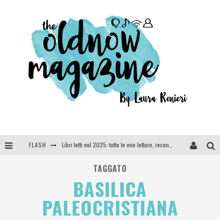
FLASH
Libri letti nel 2025: tutte le mie letture, recensioni e giudizi
Cosa vediamo questa sera? Te lo dico io: film e serie TV visti nel 2025
TAGGATO
BASILICA
SEE YOU AT 5 | Chanel
PALEOCRISTIANA
Anya Taylor-Joy, Jisoo e Willow Smith protagoniste della nuova campagna Dior Addict