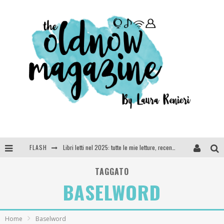
FLASH
Libri letti nel 2025: tutte le mie letture, recensioni e giudizi
Cosa vediamo questa sera? Te lo dico io: film e serie TV visti nel 2025
TAGGATO
BASELWORD
SEE YOU AT 5 | Chanel
Anya Taylor-Joy, Jisoo e Willow Smith protagoniste della nuova campagna Dior Addict
Home
Baselword