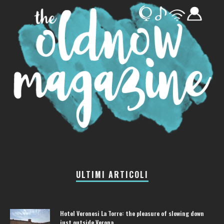
ULTIMI ARTICOLI
Hotel Veronesi La Torre: the pleasure of slowing down
just outside Verona