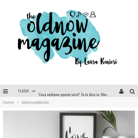
FLASH
Cosa vediamo questa sera? Te lo dico io: film e serie TV visti nel 2025
Home
Mamma&Bimbi
SEE YOU AT 5 | Chanel
Anya Taylor-Joy, Jisoo e Willow Smith protagoniste della nuova campagna Dior Addict
Libri letti nel 2025: tutte le mie letture, recensioni e giudizi