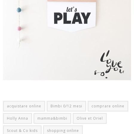
acquistare online
Bimbi 0/12 mesi
comprare online
Holly Anna
mamma&bimbi
Olive et Oriel
Scout & Co kids
shopping online