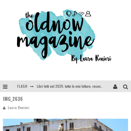
FLASH
Libri letti nel 2025: tutte le mie letture, recensioni e giudizi
IMG_2636
Cosa vediamo questa sera? Te lo dico io: film e serie TV visti nel 2025
Laura Renieri
SEE YOU AT 5 | Chanel
Anya Taylor-Joy, Jisoo e Willow Smith protagoniste della nuova campagna Dior Addict