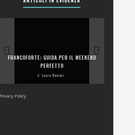
ARTICOLI IN EVIDENZA
LA COLLINA
FRANCOFORTE: GUIDA PER IL WEEKEND
E RISTOR
PERFETTO
Laura Renieri
Privacy Policy