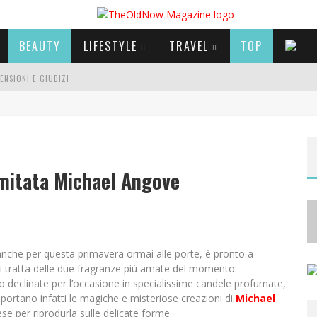
BEAUTY
LIFESTYLE
TRAVEL
TOP
CENSIONI E GIUDIZI
E SERIE TV VISTI NEL 2025
A
NYA TAYLOR-JOY, JISOO E WILLOW SMITH PROTAGONISTE DELLA NUOVA CAMPAGNA DIOR ADDICT
imitata Michael Angove
anche per questa primavera ormai alle porte, è pronto a
 Si tratta delle due fragranze più amate del momento:
declinate per l’occasione in specialissime candele profumate,
portano infatti le magiche e misteriose creazioni di
Michael
se per riprodurla sulle delicate forme