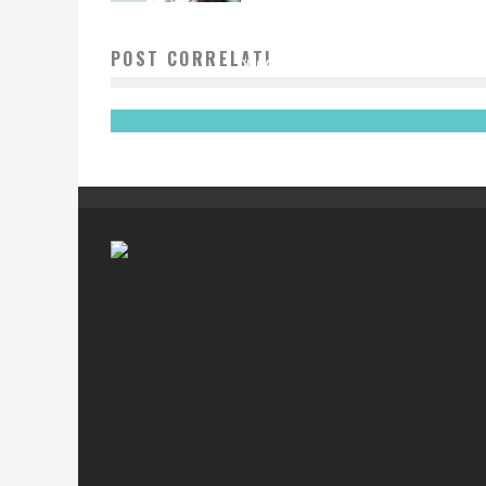
NUOVA KIA SPORTAGE, PROVA SU STRADA DEL NUOVO
POST CORRELATI
SUCCESSO COREANO
Redazione