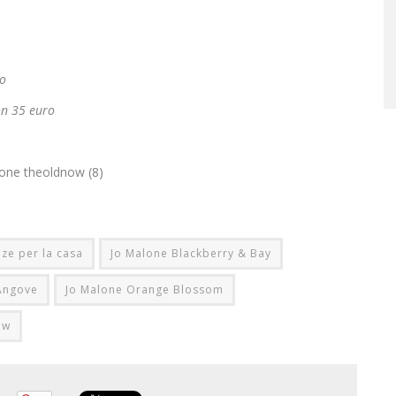
ro
on 35 euro
ze per la casa
Jo Malone Blackberry & Bay
Angove
Jo Malone Orange Blossom
ow