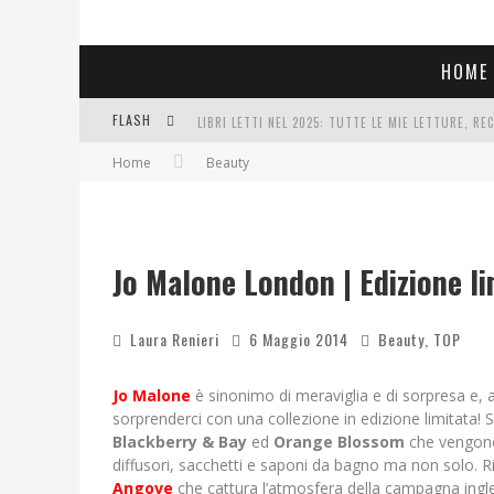
HOME
FLASH
LIBRI LETTI NEL 2025: TUTTE LE MIE LETTURE, RE
Home
Beauty
COSA VEDIAMO QUESTA SERA? TE LO DICO IO: FILM 
SEE YOU AT 5 | CHANEL
Jo Malone London | Edizione l
Laura Renieri
6 Maggio 2014
Beauty
,
TOP
Jo Malone
è sinonimo di meraviglia e di sorpresa e, 
sorprenderci con una collezione in edizione limitata!
Blackberry & Bay
ed
Orange Blossom
che vengono 
diffusori, sacchetti e saponi da bagno ma non solo. Ri
Angove
che cattura l’atmosfera della campagna ingle