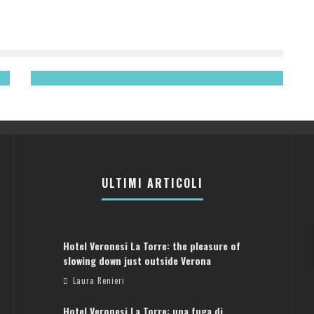
LE DECLINAZIONI DELL’ELEGANZA | IL VIAGGIO
Laura Renieri
ULTIMI ARTICOLI
Hotel Veronesi La Torre: the pleasure of
slowing down just outside Verona
Laura Renieri
Hotel Veronesi La Torre: una fuga di