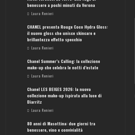
benessere a pochi minuti da Verona
Laura Renieri
CHANEL presenta Rouge Coco Hydra Gloss:
il nuovo gloss che unisce skincare e
brillantezza effetto specchio
Laura Renieri
Chanel Summer’s Calling: la collezione
ATENE: GUIDA PER IL WEEKEND PERFETTO
make-up che celebra le notti d’estate
Laura Renieri
Laura Renieri
Chanel LES BEIGES 2026: la nuova
collezione make-up ispirata alla luce di
Biarritz
Laura Renieri
80 anni di Masottina: due giorni tra
benessere, vino e convivialità