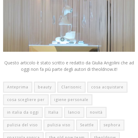
Questo articolo è stato scritto e redatto da Giulia Angolini che ad
oggi non fa più parte degli autori di theoldnow.it!
Anteprima
beauty
Clarisonic
cosa acquistare
cosa scegliere per
igiene personale
in italia da oggi
Italia
lancio
novità
pulizia del viso
pulizia viso
Seattle
sephora
spazzola sonica
the old now team
theoldnow