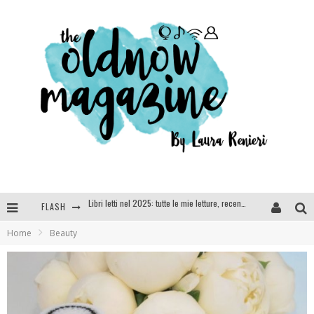
FLASH
Cosa vediamo questa sera? Te lo dico io: film e serie TV visti nel 2025
Home
Beauty
SEE YOU AT 5 | Chanel
Anya Taylor-Joy, Jisoo e Willow Smith protagoniste della nuova campagna Dior Addict
Libri letti nel 2025: tutte le mie letture, recensioni e giudizi