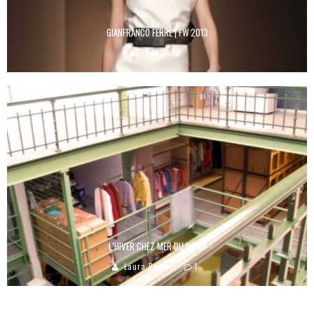
GIANFRANCO FERRÈ | FW 2013
Redazione
L’HIVER CHEZ MER DU NORD
Laura Renieri
1