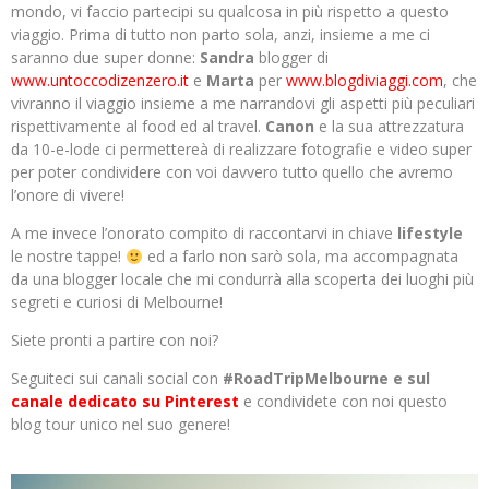
mondo, vi faccio partecipi su qualcosa in più rispetto a questo
viaggio. Prima di tutto non parto sola, anzi, insieme a me ci
saranno due super donne:
Sandra
blogger di
www.untoccodizenzero.it
e
Marta
per
www.blogdiviaggi.com
, che
vivranno il viaggio insieme a me narrandovi gli aspetti più peculiari
rispettivamente al food ed al travel.
Canon
e la sua attrezzatura
da 10-e-lode ci permettereà di realizzare fotografie e video super
per poter condividere con voi davvero tutto quello che avremo
l’onore di vivere!
A me invece l’onorato compito di raccontarvi in chiave
lifestyle
le nostre tappe!
ed a farlo non sarò sola, ma accompagnata
da una blogger locale che mi condurrà alla scoperta dei luoghi più
segreti e curiosi di Melbourne!
Siete pronti a partire con noi?
Seguiteci sui canali social con
#RoadTripMelbourne e sul
canale dedicato su Pinterest
e condividete con noi questo
blog tour unico nel suo genere!