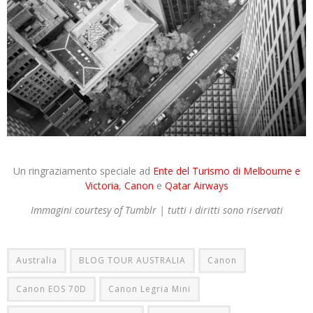
Un ringraziamento speciale ad
Ente del Turismo di Melbourne e
Victoria
,
Canon
e
Qatar Airways
Immagini courtesy of Tumblr | tutti i diritti sono riservati
Australia
BLOG TOUR AUSTRALIA
Canon
Canon EOS 70D
Canon Legria Mini