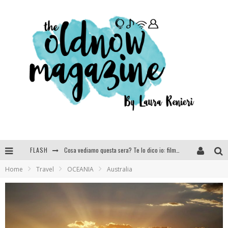
FLASH
SEE YOU AT 5 | Chanel
Home
Travel
OCEANIA
Australia
Anya Taylor-Joy, Jisoo e Willow Smith protagoniste della nuova campagna Dior Addict
Libri letti nel 2025: tutte le mie letture, recensioni e giudizi
Cosa vediamo questa sera? Te lo dico io: film e serie TV visti nel 2025