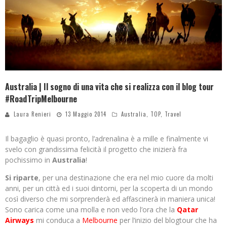
Australia | Il sogno di una vita che si realizza con il blog tour
#RoadTripMelbourne
Laura Renieri
13 Maggio 2014
Australia
,
TOP
,
Travel
Il bagaglio è quasi pronto, l’adrenalina è a mille e finalmente vi
svelo con grandissima felicità il progetto che inizierà fra
pochissimo in
Australia
!
Si riparte
, per una destinazione che era nel mio cuore da molti
anni, per un città ed i suoi dintorni, per la scoperta di un mondo
così diverso che mi sorprenderà ed affascinerà in maniera unica!
Sono carica come una molla e non vedo l’ora che la
Qatar
Airways
mi conduca a
Melbourne
per l’inizio del blogtour che ha