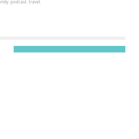
ily. podcast. travel.
TESORO LIVING RESORT
Laura Renieri