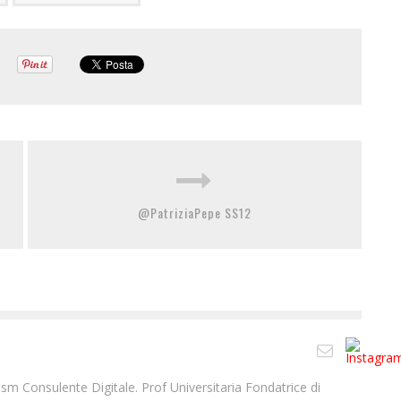
@PatriziaPepe SS12
m Consulente Digitale. Prof Universitaria Fondatrice di