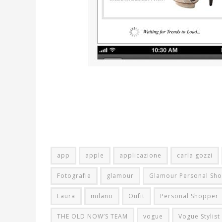
app
apple
applicazione
carla gozzi
Fotografie
glamour
Glamour Personal Shop
Laura
milano
Oufit
Personal Shopper
THE OLD NOW’S TEAM
vogue
Vogue Stylist