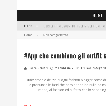
HOME
FLASH
LIBRI LETTI NEL 2025: TUTTE LE MIE LETTURE, RE
Home
Non categorizzato
COSA VEDIAMO QUESTA SERA? TE LO DICO IO: FILM
SEE YOU AT 5 | CHANEL
#App che cambiano gli outfit 
Laura Renieri
2 Febbraio 2012
Non categori
Oufit: croce e delizia di ogni fashion blogger come d
e pronuncia le fatidiche parole “non ho nulla da me
moda, al fashion ed al fatto che lo shopping