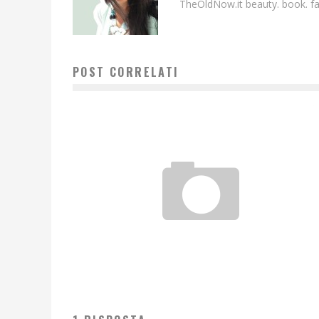
TheOldNow.it beauty. book. fam
POST CORRELATI
FIORE COLLECTION |TARINA TARANTINO
Laura Renieri