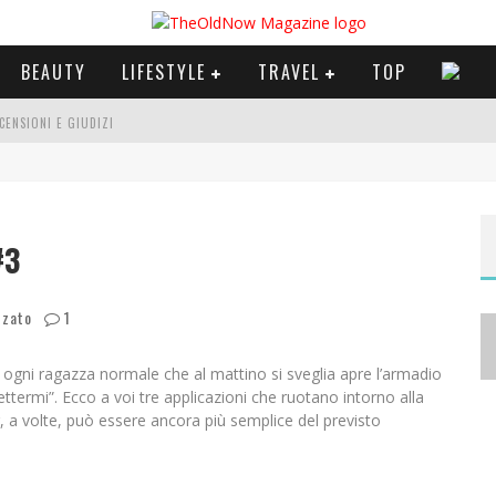
BEAUTY
LIFESTYLE
TRAVEL
TOP
CENSIONI E GIUDIZI
 E SERIE TV VISTI NEL 2025
#3
A
NYA TAYLOR-JOY, JISOO E WILLOW SMITH PROTAGONISTE DELLA NUOVA CAMPAGNA DIOR ADDICT
zzato
1
i ogni ragazza normale che al mattino si sveglia apre l’armadio
ttermi”. Ecco a voi tre applicazioni che ruotano intorno alla
, a volte, può essere ancora più semplice del previsto