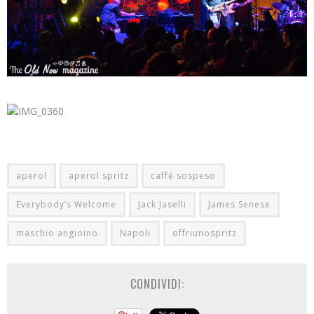
aperol
aperol spritz
caffè sospeso
Everybody’s Welcome
Jack Jaselli
James Senese
maschio angioino
Napoli
offriunospritz
CONDIVIDI: