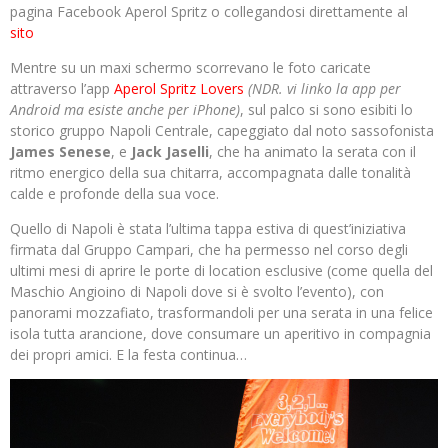
pagina Facebook Aperol Spritz o collegandosi direttamente al
sito
Mentre su un maxi schermo scorrevano le foto caricate
attraverso l’app
Aperol Spritz Lovers
(NDR. vi linko la app per
Android ma esiste anche per iPhone)
, sul palco si sono esibiti lo
storico gruppo Napoli Centrale, capeggiato dal noto sassofonista
James Senese
, e
Jack Jaselli
, che ha animato la serata con il
ritmo energico della sua chitarra, accompagnata dalle tonalità
calde e profonde della sua voce.
Quello di Napoli è stata l’ultima tappa estiva di quest’iniziativa
firmata dal Gruppo Campari, che ha permesso nel corso degli
ultimi mesi di aprire le porte di location esclusive (come quella del
Maschio Angioino di Napoli dove si è svolto l’evento), con
panorami mozzafiato, trasformandoli per una serata in una felice
isola tutta arancione, dove consumare un aperitivo in compagnia
dei propri amici. E la festa continua…