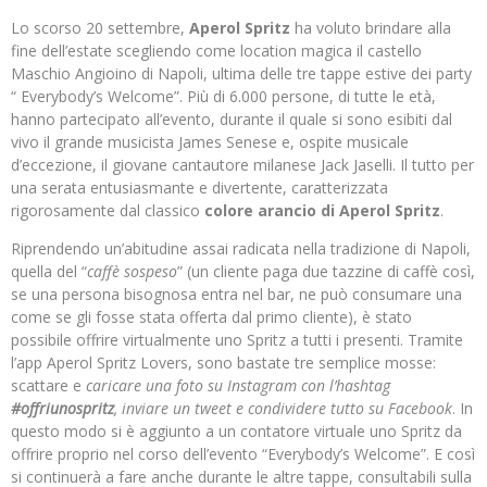
Lo scorso 20 settembre,
Aperol Spritz
ha voluto brindare alla
fine dell’estate scegliendo come location magica il castello
Maschio Angioino di Napoli, ultima delle tre tappe estive dei party
“ Everybody’s Welcome”. Più di 6.000 persone, di tutte le età,
hanno partecipato all’evento, durante il quale si sono esibiti dal
vivo il grande musicista James Senese e, ospite musicale
d’eccezione, il giovane cantautore milanese Jack Jaselli. Il tutto per
una serata entusiasmante e divertente, caratterizzata
rigorosamente dal classico
colore arancio di Aperol Spritz
.
Riprendendo un’abitudine assai radicata nella tradizione di Napoli,
quella del “
caffè sospeso
” (un cliente paga due tazzine di caffè così,
se una persona bisognosa entra nel bar, ne può consumare una
come se gli fosse stata offerta dal primo cliente), è stato
possibile offrire virtualmente uno Spritz a tutti i presenti. Tramite
l’app Aperol Spritz Lovers, sono bastate tre semplice mosse:
scattare e
caricare una foto su Instagram con l’hashtag
#offriunospritz
, inviare un tweet e condividere tutto su Facebook
. In
questo modo si è aggiunto a un contatore virtuale uno Spritz da
offrire proprio nel corso dell’evento “Everybody’s Welcome”. E così
si continuerà a fare anche durante le altre tappe, consultabili sulla