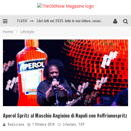
FLASH
Cosa vediamo questa sera? Te lo dico io: film e serie TV visti nel 2025
Home
Lifestyle
SEE YOU AT 5 | Chanel
Anya Taylor-Joy, Jisoo e Willow Smith protagoniste della nuova campagna Dior Addict
Libri letti nel 2025: tutte le mie letture, recensioni e giudizi
Aperol Spritz al Maschio Angioino di Napoli con #offriunospritz
Redazione
1 Ottobre 2014
Lifestyle
,
TOP