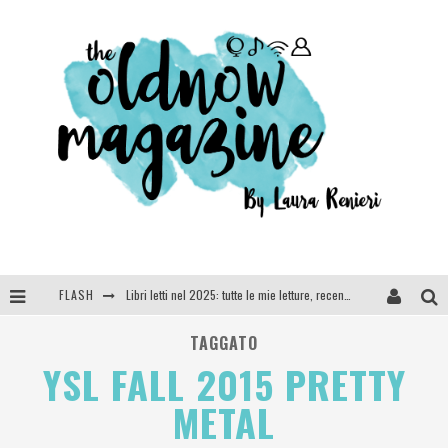
FLASH
Libri letti nel 2025: tutte le mie letture, recensioni e giudizi
Cosa vediamo questa sera? Te lo dico io: film e serie TV visti nel 2025
TAGGATO
YSL FALL 2015 PRETTY
SEE YOU AT 5 | Chanel
METAL
Anya Taylor-Joy, Jisoo e Willow Smith protagoniste della nuova campagna Dior Addict