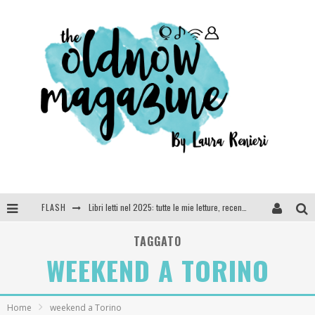
Libri letti nel 2025: tutte le mie letture, recensioni e giudizi
FLASH
Cosa vediamo questa sera? Te lo dico io: film e serie TV visti nel 2025
TAGGATO
WEEKEND A TORINO
SEE YOU AT 5 | Chanel
Anya Taylor-Joy, Jisoo e Willow Smith protagoniste della nuova campagna Dior Addict
Home
weekend a Torino