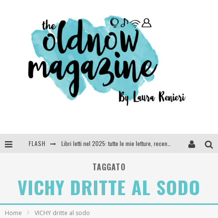
FLASH
Libri letti nel 2025: tutte le mie letture, recensioni e giudizi
Cosa vediamo questa sera? Te lo dico io: film e serie TV visti nel 2025
TAGGATO
VICHY DRITTE AL SODO
SEE YOU AT 5 | Chanel
Anya Taylor-Joy, Jisoo e Willow Smith protagoniste della nuova campagna Dior Addict
Home
VICHY dritte al sodo