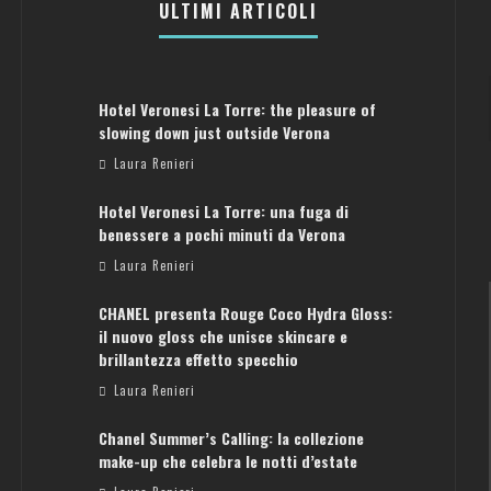
ULTIMI ARTICOLI
Hotel Veronesi La Torre: the pleasure of
slowing down just outside Verona
Laura Renieri
Hotel Veronesi La Torre: una fuga di
benessere a pochi minuti da Verona
Laura Renieri
CHANEL presenta Rouge Coco Hydra Gloss:
il nuovo gloss che unisce skincare e
brillantezza effetto specchio
Laura Renieri
FRANC
Chanel Summer’s Calling: la collezione
ATENE: GUIDA PER IL WEEKEND PERFETTO
make-up che celebra le notti d’estate
Laura Renieri