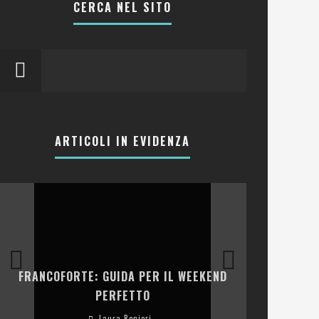
CERCA NEL SITO
ARTICOLI IN EVIDENZA
LA COLLINA DEI CILIE
OFORTE: GUIDA PER IL WEEKEND
E RISTORANTI TRA 
PERFETTO
VALPA
Laura Renieri
Laura 