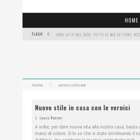
HOME
FLASH
LIBRI LETTI NEL 2025: TUTTE LE MIE LETTURE, RE
COSA VEDIAMO QUESTA SERA? TE LO DICO IO: FILM 
SEE YOU AT 5 | CHANEL
Home
vernici colorate
Nuovo stile in casa con le vernici
Laura Renieri
A volte, per dare nuova vita alla nostra casa, basta
mano di colore. Sì lo so che vi state strofinando il 
dubbiosi, ma cambiare le nuance cromatiche può